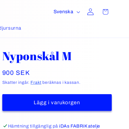
S
Logga
Varukorg
Svenska
in
p
r
jursurna
å
k
Nyponskål M
Ordinarie
900 SEK
pris
Skatter ingår.
Frakt
beräknas i kassan.
Lägg i varukorgen
Hämtning tillgänglig på
iDAs FABRiK atelje