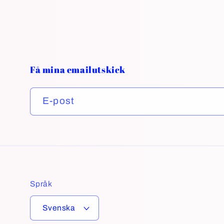
Få mina emailutskick
E-post
Språk
Svenska