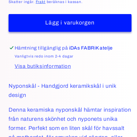
pris
Skatter ingår.
Frakt
beräknas i kassan.
Lägg i varukorgen
Hämtning tillgänglig på
iDAs FABRiK atelje
Vanligtvis redo inom 2-4 dagar
Visa butiksinformation
Nyponskål - Handgjord keramikskål i unik
design
Denna keramiska nyponskål hämtar inspiration
från naturens skönhet och nyponets unika
former. Perfekt som en liten skål för havssalt